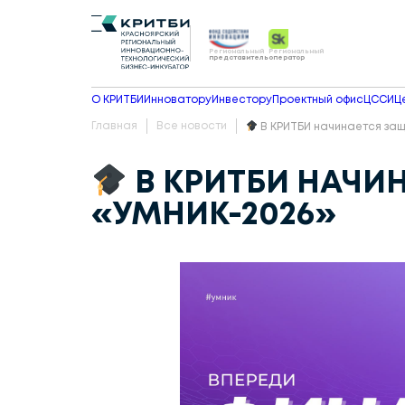
Региональный
Региональный
представитель
оператор
О КРИТБИ
Инноватору
Инвестору
Проектный офис
ЦССИ
Ц
Главная
Все новости
В КРИТБИ начинается защ
В КРИТБИ НАЧИ
«УМНИК-2026»