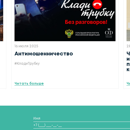
16 июля 2025
2
Антимошенничество
Ч
и
#КладиТрубку
п
Читать больше
Ч