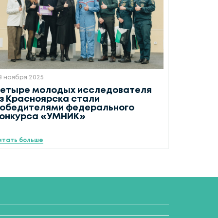
8 ноября 2025
етыре молодых исследователя
з Красноярска стали
обедителями федерального
конкурса «УМНИК»
итать больше