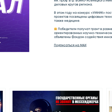
им. проф. В.Ф. Войно-Ясенецкого Ми
деловых кругов региона.
В этом году на конкурс «УМНИК» пос
проектов посвящены цифровым техно
также медицине.
Победители получат грант в разм
ориентированных научно-технических
объявлены Фондом содействия иннов
Подписаться на MAX