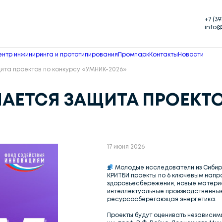
+7 (39
info@k
ентр инжиниринга и прототипирования
Промпарк
Контакты
Новости
ита проектов по конкурсу «УМНИК-2026»
НАЕТСЯ ЗАЩИТА ПРОЕКТ
17 июня 2026
Молодые исследователи из Сибир
КРИТБИ проекты по 6 ключевым напра
здоровьесбережения, новые материа
интеллектуальные производственные 
ресурсосберегающая энергетика.
Проекты будут оценивать независимы