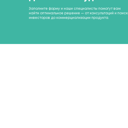
Заполните форму и наши специалисты помогут вам
найти оптимальное решение — от консультаций и поис
инвесторов до коммерциализации продукта.